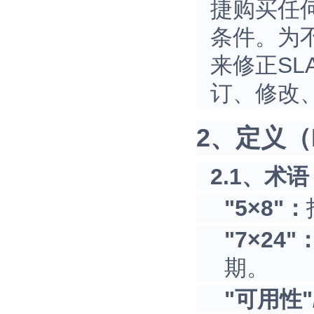
捷购买任
条件。为
来修正S
订、修改
2、定义（De
2.1、术语 (
"5×8"：
"7×24"
期。
"可用性"/"