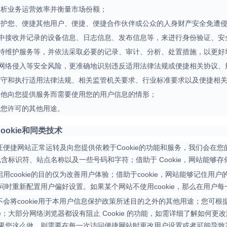
分析业务运营效率并衡量市场份额；
保护您、便捷其他用户、便捷、便捷合作伙伴或公众的人身财产安全免遭
中接收并记录的设备信息、日志信息、发布信息等，来进行身份验证、安
持维护服务等，并依法采取必要的记录、审计、分析、处置措施，以更好
网络侵入等安全风险，更准确地识别违反适用法律法规或便捷相关协议、
遵守和执行适用法律法规、相关监管机关要求、行业标准要求以及便捷相
其他向您提供服务而需要使用您的用户信息的情形；
经您许可的其他用途。
ookie和同类技术
为保证便捷网站正常运转及向您提供依赖于Cookie的功能和服务，我们会在您
通常包含标识符、站点名称以及一些号码和字符；借助于 Cookie，网站能
便捷启用cookie的目的仅为改善用户体验；借助于cookie，网站能够记
问时重新配置用户偏好设置。如果某个网站不使用cookie，那么在用户
便捷不会将cookie用于本用户信息保护政策所述目的之外的其他用途；您可根
kie；大部分网络浏览器都设有阻止 Cookie 的功能，如需详细了解如
果您这么做，则需要在每一次访问便捷网站时更改用户设置或者可能导致某些