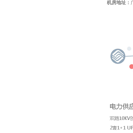
机房地址：