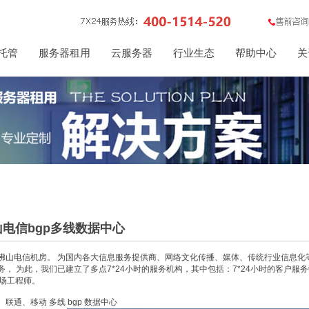
托管
服务器租用
云服务器
行业生态
帮助中心
关
电信bgp多线数据中心
佛山电信机房。 为国内各大信息服务提供商、网络文化传播、媒体、传统行业信息化
， 为此，我们已建立了多点7*24小时的服务机构，其中包括：7*24小时的客户服务中
现场工程师。
联通、移动 多线 bgp 数据中心