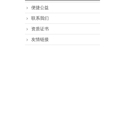
便捷公益
联系我们
资质证书
友情链接