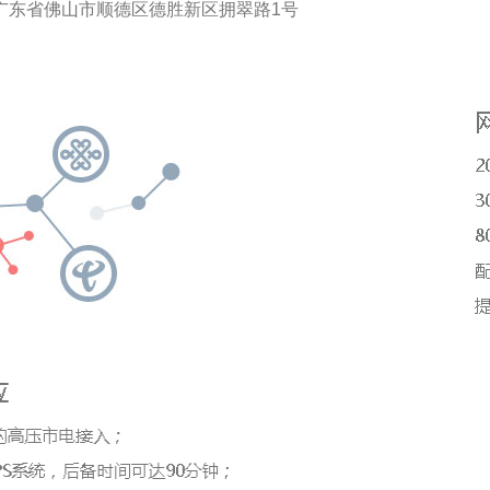
广东省佛山市顺德区德胜新区拥翠路1号