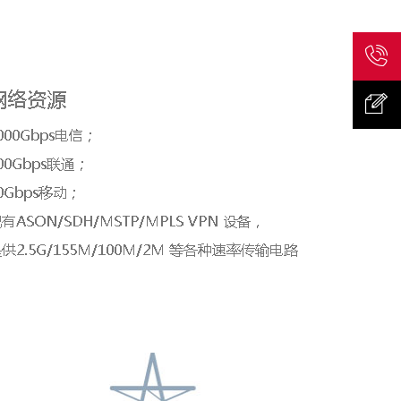
联系我
们
意见反
馈