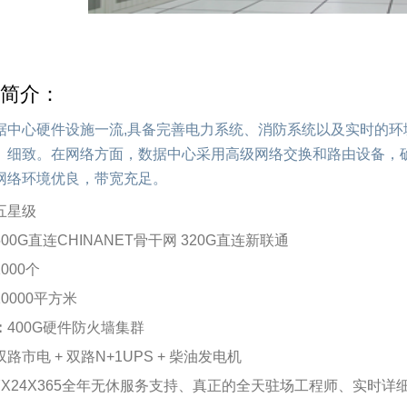
简介：
据中心硬件设施一流,具备完善电力系统、消防系统以及实时的
、细致。在网络方面，数据中心采用高级网络交换和路由设备，
网络环境优良，带宽充足。
五星级
500G直连CHINANET骨干网 320G直连新联通
1000个
10000平方米
：
400G硬件防火墙集群
双路市电 + 双路N+1UPS + 柴油发电机
7X24X365全年无休服务支持、真正的全天驻场工程师、实时详