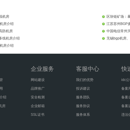
线机房
区块链矿场：
机房介绍
江苏苏州BGP
线高防机房
中国电信常州
p多线机房介绍
无锡bgp机房
机房介绍
企业服务
客服中心
快
管
网站建设
我们的优势
idc
用
品牌推广
投诉建议
备案
介绍
安全检测
服务团队
备案
机房
企业邮箱
服务协议
备案
SSL证书
服务体系
违法