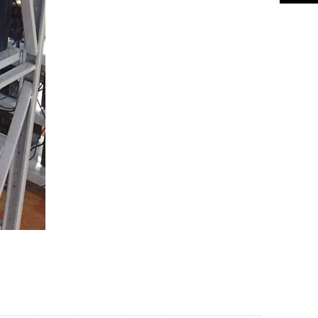
们
意见反
馈