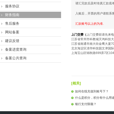
请汇完款后及时传真汇款底单
服务协议
入账后，开票的用户请联系客
财务指南
售后服务
汇款账号以上的为准.
网站备案
上门交费（
上门交费前请先来电
江苏省常州市科教城天鸿科技大厦
建议反馈
江苏省南通市南大街金鹰大厦70
北京海淀区清华科技园文津国际公
备案进度查询
上海宝山区锦秋路699弄7区10
备案公共查询
[相关]
如何在线充值到账号下？
什么是积分，积分有什么用
银行支付限额？