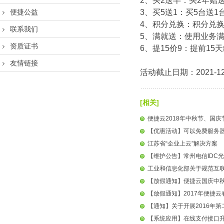
2、买2送半：买2年赠
便捷公益
3、买5送1：买5台送1
4、积分兑换：积分兑
联系我们
5、满就送：使用业务满2
资质证书
6、提15价9：提前15
友情链接
活动截止日期：2021-
[相关]
便捷云2018年中秋节、国
【优惠活动】可以免费服务
江苏省“企业上云”解决方案
【维护公告】常州电信IDC
工业和信息化部关于规范互
【放假通知】便捷云国庆中
【放假通知】2017年便捷
【通知】关于开展2016年第
【系统应用】在线支付接口