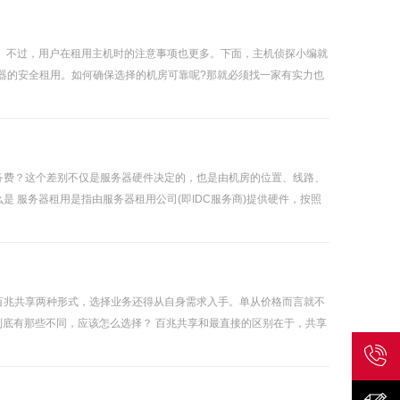
。不过，用户在租用主机时的注意事项也更多。下面，主机侦探小编就
务器的安全租用。如何确保选择的机房可靠呢?那就必须找一家有实力也
务费？这个差别不仅是服务器硬件决定的，也是由机房的位置、线路、
是 服务器租用是指由服务器租用公司(即IDC服务商)提供硬件，按照
百兆共享两种形式，选择业务还得从自身需求入手。单从价格而言就不
到底有那些不同，应该怎么选择？ 百兆共享和最直接的区别在于，共享