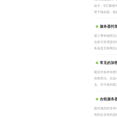
如今，IDC数
骨干路由器，线路
服务器托
第三季奔跑吧兄
业务可所谓是ID
务器是互联网后台
常见的加
最近对各种加密
加密算法。比如
去。对方收到密文
合租服务
面对激烈的竞争
有的企业有的是