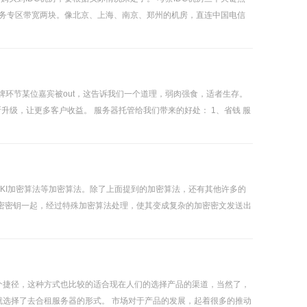
业务专区带宽两块。像北京、上海、南京、郑州的机房，直连中国电信
环节某位嘉宾被out，这告诉我们一个道理，弱肉强食，适者生存。
断升级，让更多客户收益。 服务器托管给我们带来的好处： 1、省钱 服
PKI加密算法等加密算法。除了上面提到的加密算法，还有其他许多的
密密钥一起，经过特殊加密算法处理，使其变成复杂的加密密文发送出
个捷径，这种方式也比较的适合现在人们的选择产品的渠道，当然了，
选择了去合租服务器的形式。 市场对于产品的发展，起着很多的推动