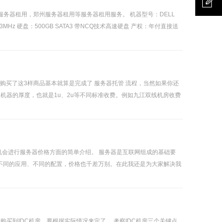
联系我
服务器租用，郑州服务器租用等服务器租用服务。 机器型号：DELL
CC 2133MHz 硬盘：500GB SATA3 带NCQ技术高速硬盘 产权：年付直接送
们
意见反
馈
购买了这3样商品基本就算是完成了 服务器托管 流程，当然如果你还
机器的厚度，也就是1u、2u等不同标准收费。例如九江双线机房收费
会进行服务器价格方面的简单介绍。 服务器是互联网组成的基础要
，不同的应用、不同的配置，价格也千差万别。在此我还是为大家解决我
买到IDC机房，要根据实际情况来定了。 考察IDC机房三个关键点