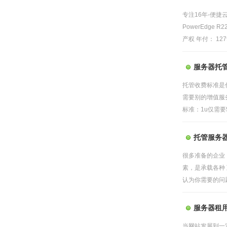
专注16年-便
PowerEdge R
产权 年付： 1279
服务器托
托管收费标准是
需要别的增值服
标准：1u仅需要5
托管服务
很多准备的企业
素，是承载各种
认为你需要的问题
服务器租
当网站发展到一