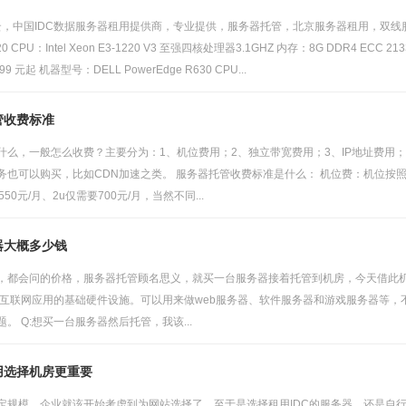
捷云，中国IDC数据服务器租用提供商，专业提供，服务器托管，北京服务器租用，双线
220 CPU：Intel Xeon E3-1220 V3 至强四核处理器3.1GHZ 内存：8G DDR4 E
9 元起 机器型号：DELL PowerEdge R630 CPU...
管收费标准
什么，一般怎么收费？主要分为：1、机位费用；2、独立带宽费用；3、IP地址费用；
务也可以购买，比如CDN加速之类。 服务器托管收费标准是什么： 机位费：机位按照
50元/月、2u仅需要700元/月，当然不同...
器大概多少钱
，都会问的价格，服务器托管顾名思义，就买一台服务器接着托管到机房，今天借此机
 互联网应用的基础硬件设施。可以用来做web服务器、软件服务器和游戏服务器等
。 Q:想买一台服务器然后托管，我该...
用选择机房更重要
定规模，企业就该开始考虑到为网站选择了。至于是选择租用IDC的服务器，还是自行购