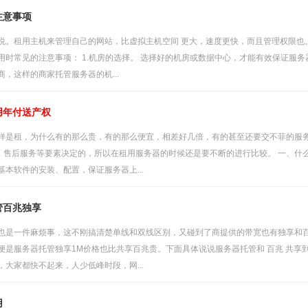
注意事项
说。租用主机来管理自己的网站，比虚拟主机空间 更大，速度更快，而且管理权限也
用时常见的注意事项： 1.机房的选择。 选择好的机房或数据中心，才能有效保证服
，这样的商家托管服务器的机...
用年付送产权
样是租，为什么有的那么贵，有的那么便宜，相差好几倍，有的甚至还要交不菲的服
模、售后服务等要素决定的，所以在租用服务器的时候还是要不断的进行比较。 一、什么
本软件的安装、配置，保证服务器上...
管百兆独享
也是一件麻烦事，这不刚搞清楚单线和双线区别，又碰到了商提供的带宽也有独享和
便是服务器托管独享1M价格也比共享百兆贵。下面具体说说服务器托管和 百兆 共享
大家都快不起来，人少低峰时段，网...
用