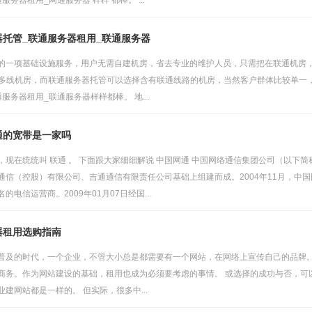
服务器租用_网通服务器 样样 都棒。 ...
器托管_联通服务器租用_联通服务器
的一项基础设施服务，用户无需自建机房，省去专业的维护人员，只需把在联通机房
P多线机房，而联通服务器托管可以选择含有联通线路的机房，当然客户群体比较单一
服务器租用_联通服务器样样都棒。 地...
通的宽带是一家吗
，现在统统叫 联通 。 下面跟大家细细解说 中国网通 中国网络通信集团公司（以下
通信（控股）有限公司、吉通通信有限责任公司基础上组建而成。2004年11月，中国
的电信运营商。2009年01月07日经国...
器租用选购指南
普及的时代，一个企业，不管大小总是都需要有一个网站，在网络上宣传自己的品牌。
商务。作为网站建设的基础，租用也成为必须要考虑的事情。 或选择的成功与否，可
建网站都是一样的。 但实际，很多中...