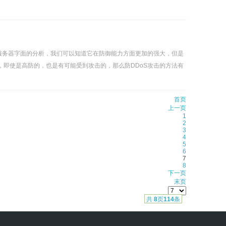
服务器字面的分析，我们可以知道它在防御能力方面更加的强大，但是
，即使是高防的，也是有可能受到攻击的，那么防DDoS攻击的方法有
首页
上一页
1
2
3
4
5
6
7
8
下一页
末页
共
8
页
114
条