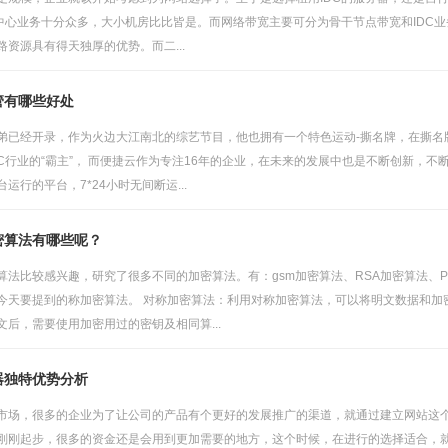
据中心业务十分众多，大小机房比比皆是。而网络带宽主要可分为骨干节点带宽和IDC
资源具有得天独厚的优势。而二...
管有哪些好处
弟已经开录，作为火边大江南北的综艺节目，他也拥有一个特色运动-撕名牌，在撕名牌
C行业的“霸主”， 而便捷云作为专注16年的企业，在未来的发展中也是不断创新，不
运行的平台，7*24小时无间断运...
密算法有哪些呢？
算法比较感兴趣，研究了很多不同的加密算法。有：gsm加密算法、RSA加密算法、
今天要提到的称加密算法。 对称加密算法：利用对称加密算法，可以将明文数据和加
后，需要使用加密用过的密钥及相同算...
器独特优势分析
市场，很多的企业为了让公司的产品有个更好的发展推广的渠道，就通过建立网站这
刚刚起步，很多的资金还是会用到更加需要的地方，这个时候，在进行的选择适合，就