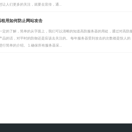
让人们更多的关注，就要去宣传，通...
器租用如何防止网站攻击
一定的了解，简单的从字面上，我们可以清晰的知道高防服务器的用处，通过对高防
产品的话，对平时的防御还是应该去关注的。 每年服务器受到攻击的次数都是惊人的
行简单的介绍。 1.确保所有服务器采...